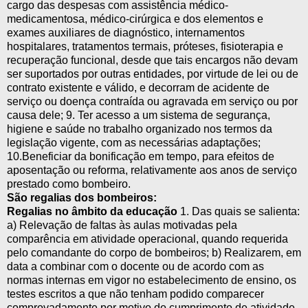
cargo das despesas com assistência médico-
medicamentosa, médico-cirúrgica e dos elementos e
exames auxiliares de diagnóstico, internamentos
hospitalares, tratamentos termais, próteses, fisioterapia e
recuperação funcional, desde que tais encargos não devam
ser suportados por outras entidades, por virtude de lei ou de
contrato existente e válido, e decorram de acidente de
serviço ou doença contraída ou agravada em serviço ou por
causa dele; 9. Ter acesso a um sistema de segurança,
higiene e saúde no trabalho organizado nos termos da
legislação vigente, com as necessárias adaptações;
10.Beneficiar da bonificação em tempo, para efeitos de
aposentação ou reforma, relativamente aos anos de serviço
prestado como bombeiro.
São regalias dos bombeiros:
Regalias no âmbito da educação
1. Das quais se salienta:
a) Relevação de faltas às aulas motivadas pela
comparência em atividade operacional, quando requerida
pelo comandante do corpo de bombeiros; b) Realizarem, em
data a combinar com o docente ou de acordo com as
normas internas em vigor no estabelecimento de ensino, os
testes escritos a que não tenham podido comparecer
comprovadamente por motivo do cumprimento de atividade