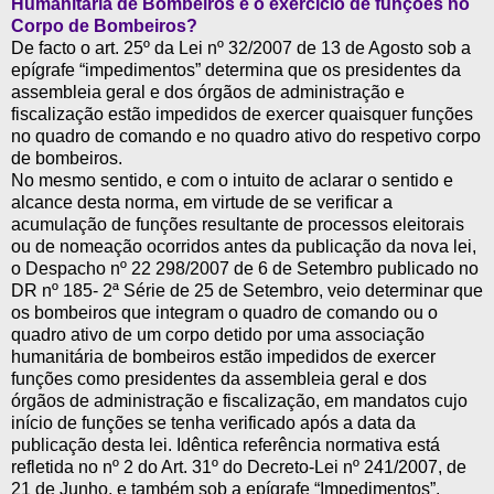
Humanitária de Bombeiros e o exercício de funções no
Corpo de Bombeiros?
De facto o art. 25º da Lei nº 32/2007 de 13 de Agosto sob a
epígrafe “impedimentos” determina que os presidentes da
assembleia geral e dos órgãos de administração e
fiscalização estão impedidos de exercer quaisquer funções
no quadro de comando e no quadro ativo do respetivo corpo
de bombeiros.
No mesmo sentido, e com o intuito de aclarar o sentido e
alcance desta norma, em virtude de se verificar a
acumulação de funções resultante de processos eleitorais
ou de nomeação ocorridos antes da publicação da nova lei,
o Despacho nº 22 298/2007 de 6 de Setembro publicado no
DR nº 185- 2ª Série de 25 de Setembro, veio determinar que
os bombeiros que integram o quadro de comando ou o
quadro ativo de um corpo detido por uma associação
humanitária de bombeiros estão impedidos de exercer
funções como presidentes da assembleia geral e dos
órgãos de administração e fiscalização, em mandatos cujo
início de funções se tenha verificado após a data da
publicação desta lei. Idêntica referência normativa está
refletida no nº 2 do Art. 31º do Decreto-Lei nº 241/2007, de
21 de Junho, e também sob a epígrafe “Impedimentos”.