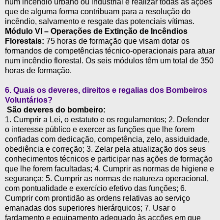
num incêndio urbano ou industrial e realizar todas as ações
que de alguma forma contribuam para a resolução do
incêndio, salvamento e resgate das potenciais vítimas.
Módulo VI – Operações de Extinção de Incêndios
Florestais:
75 horas de formação que visam dotar os
formandos de competências técnico-operacionais para atuar
num incêndio florestal. Os seis módulos têm um total de 350
horas de formação.
6.
Quais os deveres, direitos e regalias dos Bombeiros
Voluntários?
São deveres do bombeiro:
1. Cumprir a Lei, o estatuto e os regulamentos; 2. Defender
o interesse público e exercer as funções que lhe forem
confiadas com dedicação, competência, zelo, assiduidade,
obediência e correção; 3. Zelar pela atualização dos seus
conhecimentos técnicos e participar nas ações de formação
que lhe forem facultadas; 4. Cumprir as normas de higiene e
segurança; 5. Cumprir as normas de natureza operacional,
com pontualidade e exercício efetivo das funções; 6.
Cumprir com prontidão as ordens relativas ao serviço
emanadas dos superiores hierárquicos; 7. Usar o
fardamento e equipamento adequado às acções em que